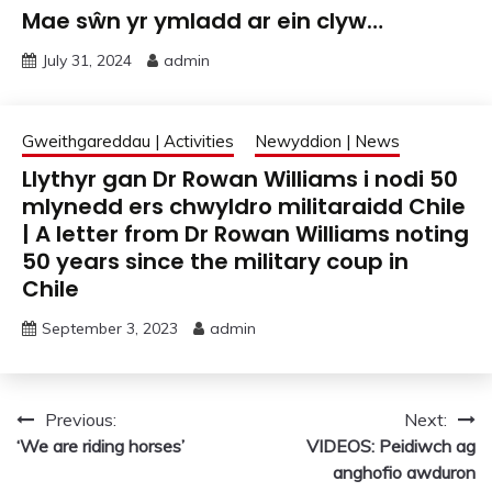
Mae sŵn yr ymladd ar ein clyw…
July 31, 2024
admin
Gweithgareddau | Activities
Newyddion | News
Llythyr gan Dr Rowan Williams i nodi 50
mlynedd ers chwyldro militaraidd Chile
| A letter from Dr Rowan Williams noting
50 years since the military coup in
Chile
September 3, 2023
admin
Post
Previous:
Next:
‘We are riding horses’
VIDEOS: Peidiwch ag
navigation
anghofio awduron