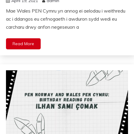
April 19, 2021
admin
Mae Wales PEN Cymru yn annog ei aelodau i weithredu
ac i ddangos eu cefnogaeth i awduron sydd wedi eu
carcharu drwy anfon negeseuon a
Read More