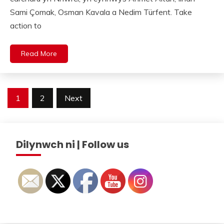
Sami Çomak, Osman Kavala a Nedim Türfent. Take
action to
Read More
Posts
1
2
Next
pagination
Dilynwch ni | Follow us