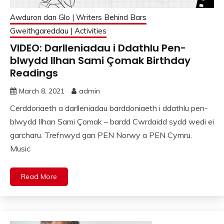
Awduron dan Glo | Writers Behind Bars
Gweithgareddau | Activities
VIDEO: Darlleniadau i Ddathlu Pen-
blwydd Ilhan Sami Çomak Birthday
Readings
March 8, 2021
admin
Cerddoriaeth a darlleniadau barddoniaeth i ddathlu pen-
blwydd Ilhan Sami Çomak – bardd Cwrdaidd sydd wedi ei
garcharu. Trefnwyd gan PEN Norwy a PEN Cymru.
Music
Read More