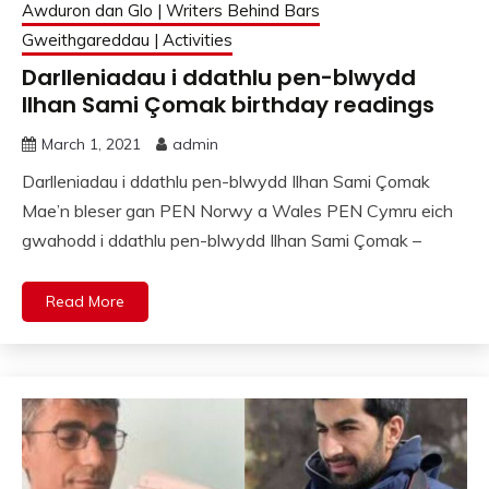
Awduron dan Glo | Writers Behind Bars
Gweithgareddau | Activities
Darlleniadau i ddathlu pen-blwydd
Ilhan Sami Çomak birthday readings
March 1, 2021
admin
Darlleniadau i ddathlu pen-blwydd Ilhan Sami Çomak
Mae’n bleser gan PEN Norwy a Wales PEN Cymru eich
gwahodd i ddathlu pen-blwydd Ilhan Sami Çomak –
Read More