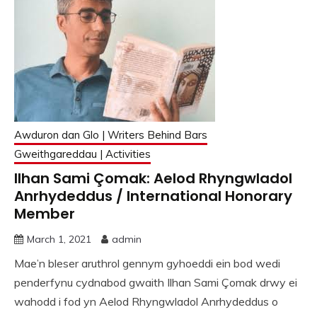
Awduron dan Glo | Writers Behind Bars
Gweithgareddau | Activities
Ilhan Sami Çomak: Aelod Rhyngwladol
Anrhydeddus / International Honorary
Member
March 1, 2021
admin
Mae’n bleser aruthrol gennym gyhoeddi ein bod wedi
penderfynu cydnabod gwaith Ilhan Sami Çomak drwy ei
wahodd i fod yn Aelod Rhyngwladol Anrhydeddus o