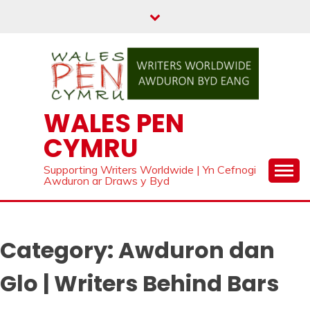
Skip
to
content
WALES PEN
CYMRU
Supporting Writers Worldwide | Yn Cefnogi
Awduron ar Draws y Byd
Category:
Awduron dan
Glo | Writers Behind Bars