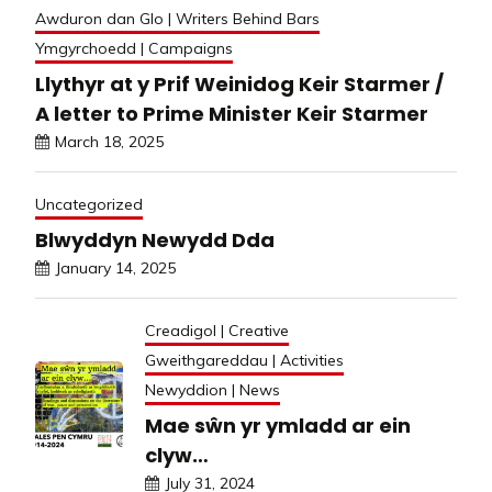
Awduron dan Glo | Writers Behind Bars
Ymgyrchoedd | Campaigns
Llythyr at y Prif Weinidog Keir Starmer /
A letter to Prime Minister Keir Starmer
March 18, 2025
Uncategorized
Blwyddyn Newydd Dda
January 14, 2025
Creadigol | Creative
Gweithgareddau | Activities
Newyddion | News
Mae sŵn yr ymladd ar ein
clyw…
July 31, 2024