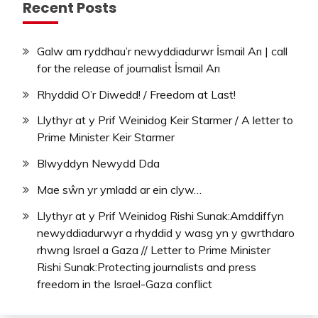
Recent Posts
Galw am ryddhau’r newyddiadurwr İsmail Arı | call
for the release of journalist İsmail Arı
Rhyddid O’r Diwedd! / Freedom at Last!
Llythyr at y Prif Weinidog Keir Starmer / A letter to
Prime Minister Keir Starmer
Blwyddyn Newydd Dda
Mae sŵn yr ymladd ar ein clyw…
Llythyr at y Prif Weinidog Rishi Sunak:Amddiffyn
newyddiadurwyr a rhyddid y wasg yn y gwrthdaro
rhwng Israel a Gaza // Letter to Prime Minister
Rishi Sunak:Protecting journalists and press
freedom in the Israel-Gaza conflict