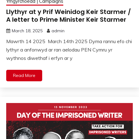
Ymgyrchoedd | Campaigns
Llythyr at y Prif Weinidog Keir Starmer /
A letter to Prime Minister Keir Starmer
March 18, 2025
admin
Mawrth 14 2025 March 14th 2025 Dyma rannu efo chi
lythyr a anfonwyd ar ran aelodau PEN Cymru yr
wythnos diwethaf i erfyn ar y
Read More