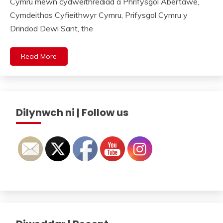
Cymru mewn cydweithrediad â Phrifysgol Abertawe,
Cymdeithas Cyfieithwyr Cymru, Prifysgol Cymru y
Drindod Dewi Sant, the
Read More
Dilynwch ni | Follow us