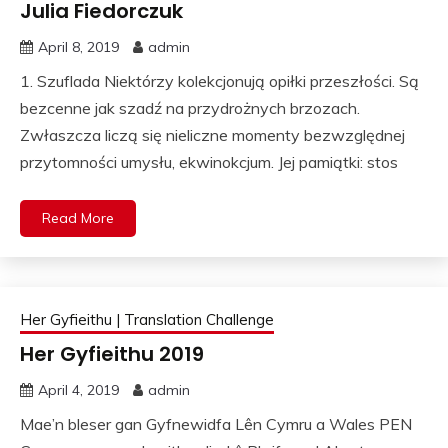
Julia Fiedorczuk
April 8, 2019
admin
1. Szuflada Niektórzy kolekcjonują opiłki przeszłości. Są
bezcenne jak szadź na przydrożnych brzozach.
Zwłaszcza liczą się nieliczne momenty bezwzględnej
przytomności umysłu, ekwinokcjum. Jej pamiątki: stos
Read More
Her Gyfieithu | Translation Challenge
Her Gyfieithu 2019
April 4, 2019
admin
Mae’n bleser gan Gyfnewidfa Lên Cymru a Wales PEN