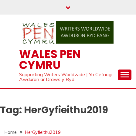
Skip
to
content
WALES PEN
CYMRU
Supporting Writers Worldwide | Yn Cefnogi
Awduron ar Draws y Byd
Tag:
HerGyfieithu2019
Home
HerGyfieithu2019