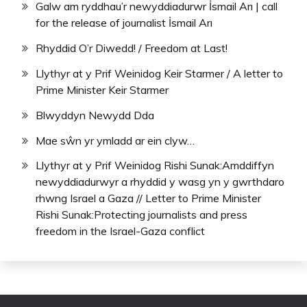
Galw am ryddhau’r newyddiadurwr İsmail Arı | call
for the release of journalist İsmail Arı
Rhyddid O’r Diwedd! / Freedom at Last!
Llythyr at y Prif Weinidog Keir Starmer / A letter to
Prime Minister Keir Starmer
Blwyddyn Newydd Dda
Mae sŵn yr ymladd ar ein clyw…
Llythyr at y Prif Weinidog Rishi Sunak:Amddiffyn
newyddiadurwyr a rhyddid y wasg yn y gwrthdaro
rhwng Israel a Gaza // Letter to Prime Minister
Rishi Sunak:Protecting journalists and press
freedom in the Israel-Gaza conflict