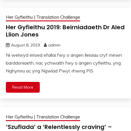
Her Gyfieithu | Translation Challenge
Her Gyfieithu 2019: Beirniadaeth Dr Aled
Llion Jones
August 8, 2019
admin
Ni welwyd erioed efallai fwy o angen lleisiau cryf mewn
barddoniaeth, nac ychwaith fwy o angen cyfieithu, yng
Nghymru ac yng Ngwlad Pwyl: rhwng PiS
Read More
Her Gyfieithu | Translation Challenge
‘Szuflada’ a ‘Relentlessly craving’ –