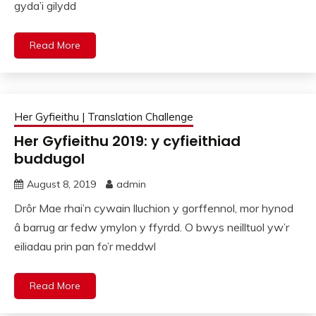
gyda’i gilydd
Read More
Her Gyfieithu | Translation Challenge
Her Gyfieithu 2019: y cyfieithiad
buddugol
August 8, 2019
admin
Drôr Mae rhai’n cywain lluchion y gorffennol, mor hynod
â barrug ar fedw ymylon y ffyrdd. O bwys neilltuol yw’r
eiliadau prin pan fo’r meddwl
Read More