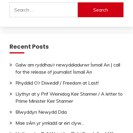
Search
for:
Recent Posts
Galw am ryddhau’r newyddiadurwr İsmail Arı | call
for the release of journalist İsmail Arı
Rhyddid O’r Diwedd! / Freedom at Last!
Llythyr at y Prif Weinidog Keir Starmer / A letter to
Prime Minister Keir Starmer
Blwyddyn Newydd Dda
Mae sŵn yr ymladd ar ein clyw…