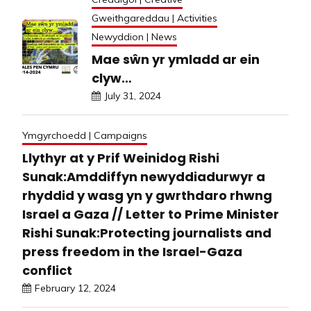
Gweithgareddau | Activities
Newyddion | News
Mae sŵn yr ymladd ar ein
clyw…
July 31, 2024
Ymgyrchoedd | Campaigns
Llythyr at y Prif Weinidog Rishi
Sunak:Amddiffyn newyddiadurwyr a
rhyddid y wasg yn y gwrthdaro rhwng
Israel a Gaza // Letter to Prime Minister
Rishi Sunak:Protecting journalists and
press freedom in the Israel-Gaza
conflict
February 12, 2024