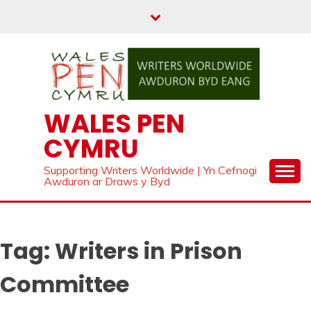
Skip
to
content
WALES PEN
CYMRU
Supporting Writers Worldwide | Yn Cefnogi
Awduron ar Draws y Byd
Tag:
Writers in Prison
Committee