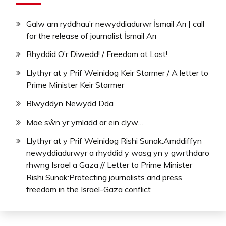
Galw am ryddhau’r newyddiadurwr İsmail Arı | call
for the release of journalist İsmail Arı
Rhyddid O’r Diwedd! / Freedom at Last!
Llythyr at y Prif Weinidog Keir Starmer / A letter to
Prime Minister Keir Starmer
Blwyddyn Newydd Dda
Mae sŵn yr ymladd ar ein clyw…
Llythyr at y Prif Weinidog Rishi Sunak:Amddiffyn
newyddiadurwyr a rhyddid y wasg yn y gwrthdaro
rhwng Israel a Gaza // Letter to Prime Minister
Rishi Sunak:Protecting journalists and press
freedom in the Israel-Gaza conflict