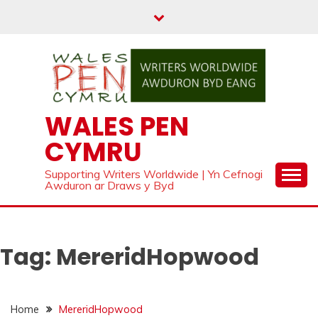
Skip
to
content
WALES PEN
CYMRU
Supporting Writers Worldwide | Yn Cefnogi
Awduron ar Draws y Byd
Tag:
MereridHopwood
Home
MereridHopwood