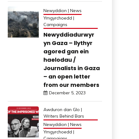
Newyddion | News
Ymgyrchoedd |
Campaigns
Newyddiadurwyr
yn Gaza – llythyr
agored gan ein
haelodau /
Journalists in Gaza
– an open letter
from our members
December 5, 2023
Awduron dan Glo |
Writers Behind Bars
Newyddion | News
Ymgyrchoedd |
Campaigns