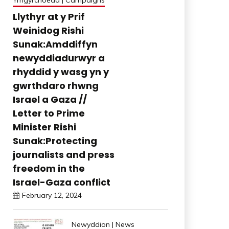
Ymgyrchoedd | Campaigns
Llythyr at y Prif
Weinidog Rishi
Sunak:Amddiffyn
newyddiadurwyr a
rhyddid y wasg yn y
gwrthdaro rhwng
Israel a Gaza //
Letter to Prime
Minister Rishi
Sunak:Protecting
journalists and press
freedom in the
Israel-Gaza conflict
February 12, 2024
Newyddion | News