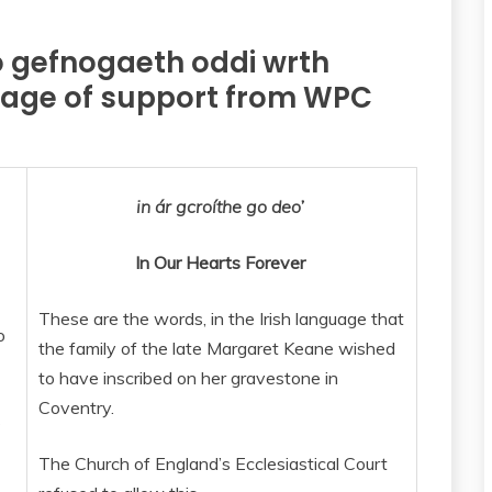
 gefnogaeth oddi wrth
age of support from WPC
in ár gcroíthe go deo
’
In Our Hearts Forever
These are the words, in the Irish language that
o
the family of the late Margaret Keane wished
to have inscribed on her gravestone in
Coventry.
s
The Church of England’s Ecclesiastical Court