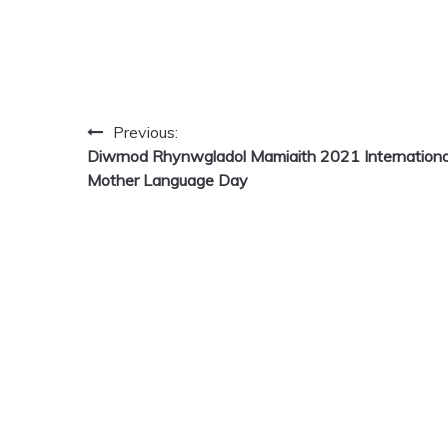
Post
Previous:
Diwrnod Rhynwgladol Mamiaith 2021 Internationa
navigation
Mother Language Day