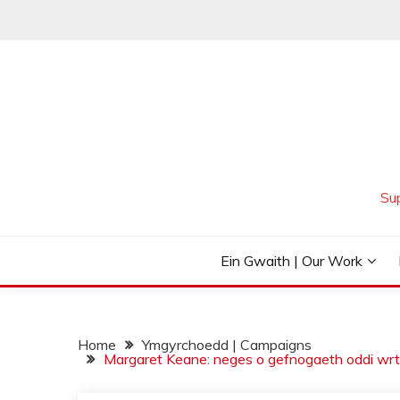
Skip
to
content
Su
Ein Gwaith | Our Work
Home
Ymgyrchoedd | Campaigns
Margaret Keane: neges o gefnogaeth oddi w