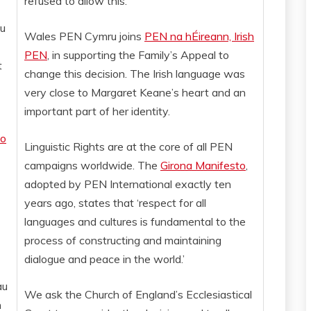
refused to allow this.
lu
Wales PEN Cymru joins
PEN na hÉireann, Irish
PEN
, in supporting the Family’s Appeal to
t
change this decision. The Irish language was
very close to Margaret Keane’s heart and an
important part of her identity.
to
Linguistic Rights are at the core of all PEN
campaigns worldwide. The
Girona Manifesto
,
adopted by PEN International exactly ten
years ago, states that ‘respect for all
languages and cultures is fundamental to the
process of constructing and maintaining
dialogue and peace in the world.’
au
We ask the Church of England’s Ecclesiastical
n