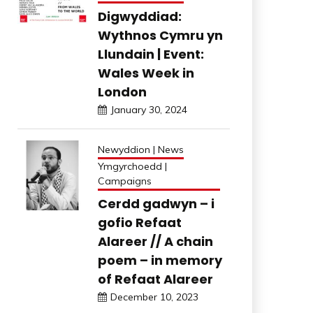
Digwyddiad:
Wythnos Cymru yn
Llundain | Event:
Wales Week in
London
January 30, 2024
Newyddion | News
Ymgyrchoedd |
Campaigns
Cerdd gadwyn – i
gofio Refaat
Alareer // A chain
poem – in memory
of Refaat Alareer
December 10, 2023