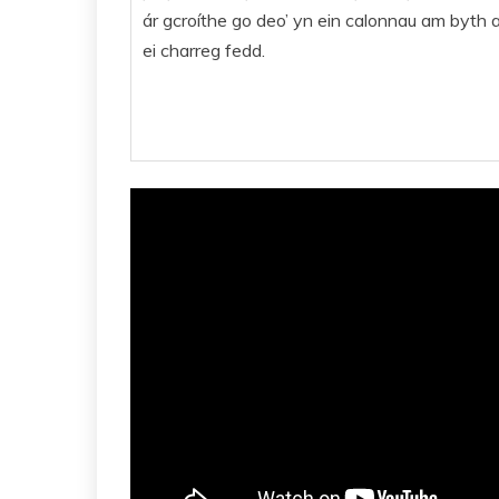
ár gcroíthe go deo’ yn ein calonnau am byth a
ei charreg fedd.