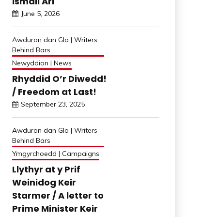
İsmail Arı
June 5, 2026
Awduron dan Glo | Writers
Behind Bars
Newyddion | News
Rhyddid O’r Diwedd!
/ Freedom at Last!
September 23, 2025
Awduron dan Glo | Writers
Behind Bars
Ymgyrchoedd | Campaigns
Llythyr at y Prif
Weinidog Keir
Starmer / A letter to
Prime Minister Keir