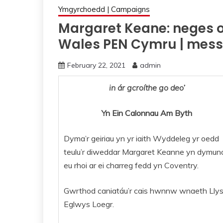
Ymgyrchoedd | Campaigns
Margaret Keane: neges o
Wales PEN Cymru | mess
February 22, 2021
admin
in
ár
gcroíthe go deo
’
Yn Ein Calonnau Am Byth
Dyma’r geiriau yn yr iaith Wyddeleg yr oedd
teulu’r diweddar Margaret Keanne yn dymun
eu rhoi ar ei charreg fedd yn Coventry.
Gwrthod caniatáu’r cais hwnnw wnaeth Lly
Eglwys Loegr.