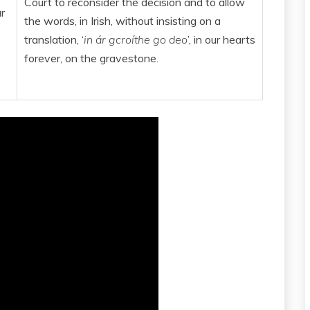
Court to reconsider the decision and to allow
r
the words, in Irish, without insisting on a
translation, ‘
in ár gcroíthe go deo
’, in our hearts
forever, on the gravestone.