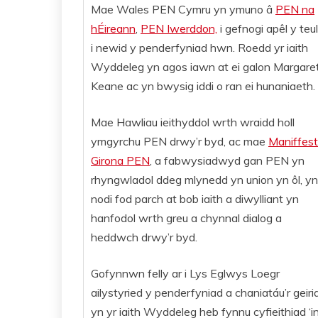
Mae Wales PEN Cymru yn ymuno â
PEN na
hÉireann
,
PEN Iwerddon,
i gefnogi apêl y teu
i newid y penderfyniad hwn. Roedd yr iaith
Wyddeleg yn agos iawn at ei galon Margare
Keane ac yn bwysig iddi o ran ei hunaniaeth.
Mae Hawliau ieithyddol wrth wraidd holl
ymgyrchu PEN drwy’r byd, ac mae
Maniffes
Girona PEN
, a fabwysiadwyd gan PEN yn
rhyngwladol ddeg mlynedd yn union yn ôl, yn
nodi fod parch at bob iaith a diwylliant yn
hanfodol wrth greu a chynnal dialog a
heddwch drwy’r byd.
Gofynnwn felly ar i Lys Eglwys Loegr
ailystyried y penderfyniad a chaniatáu’r geiri
yn yr iaith Wyddeleg heb fynnu cyfieithiad ‘i