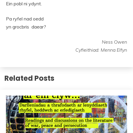
Ein pobl ni ydynt.
Pa ryfel nad oedd
yn grocbris daear?
Ness Owen
Cyfieithiad: Menna Elfyn
Related Posts