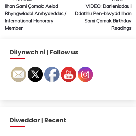
Post
Ilhan Sami Çomak: Aelod
VIDEO: Darlleniadau i
navigation
Rhyngwladol Anrhydeddus /
Ddathlu Pen-blwydd Ilhan
International Honorary
Sami Çomak Birthday
Member
Readings
Dilynwch ni | Follow us
Diweddar | Recent