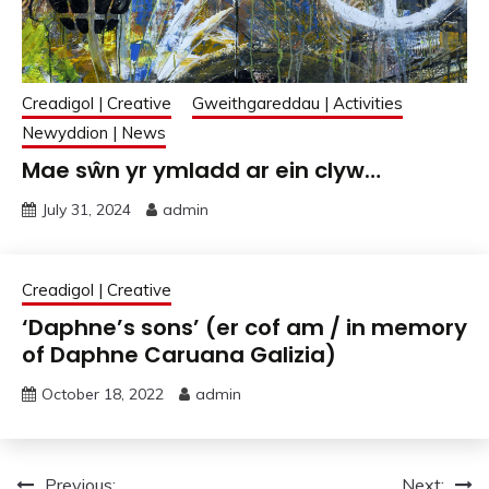
Creadigol | Creative
Gweithgareddau | Activities
Newyddion | News
Mae sŵn yr ymladd ar ein clyw…
July 31, 2024
admin
Creadigol | Creative
‘Daphne’s sons’ (er cof am / in memory
of Daphne Caruana Galizia)
October 18, 2022
admin
Previous:
Next: