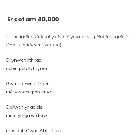
Er cof am 40,000
(
ar ôl darllen Cofiant y Llyfr Cymreig
yng Nghladdgell, Y
Deml Heddwch Cymreig
)
Dilynwch lithriad
dolen pob llythyren
Gwrandewch. Maen-
mêl yw eco pob enw
Daliwch yr adlais:
mam yn galw draw
dros bob Cwm. Aber. Llan.