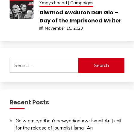
Ymgyrchoedd | Campaigns
Diwrnod Awduron Dan Glo –
Day of the Imprisoned Writer
November 15, 2023
Search
for:
Recent Posts
Galw am ryddhau’r newyddiadurwr İsmail Arı | call
for the release of journalist İsmail Arı