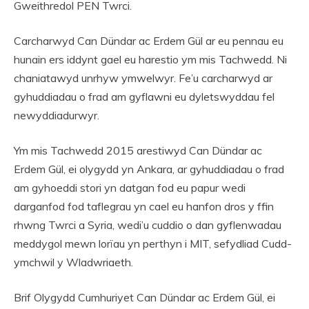
Gweithredol PEN Twrci.
Carcharwyd Can Dündar ac Erdem Gül ar eu pennau eu
hunain ers iddynt gael eu harestio ym mis Tachwedd. Ni
chaniatawyd unrhyw ymwelwyr. Fe’u carcharwyd ar
gyhuddiadau o frad am gyflawni eu dyletswyddau fel
newyddiadurwyr.
Ym mis Tachwedd 2015 arestiwyd Can Dündar ac
Erdem Gül, ei olygydd yn Ankara, ar gyhuddiadau o frad
am gyhoeddi stori yn datgan fod eu papur wedi
darganfod fod taflegrau yn cael eu hanfon dros y ffin
rhwng Twrci a Syria, wedi’u cuddio o dan gyflenwadau
meddygol mewn lorïau yn perthyn i MIT, sefydliad Cudd-
ymchwil y Wladwriaeth.
Brif Olygydd Cumhuriyet Can Dündar ac Erdem Gül, ei