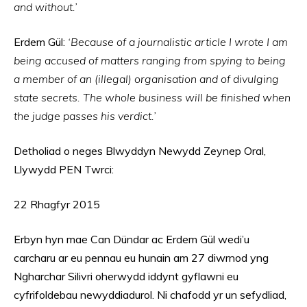
and without.’
Erdem Gül:
‘Because of a journalistic article I wrote I am
being accused of matters ranging from spying to being
a member of an (illegal) organisation and of divulging
state secrets. The whole business will be finished when
the judge passes his verdict.’
Detholiad o neges Blwyddyn Newydd Zeynep Oral,
Llywydd PEN Twrci:
22 Rhagfyr 2015
Erbyn hyn mae Can Dündar ac Erdem Gül wedi’u
carcharu ar eu pennau eu hunain am 27 diwrnod yng
Ngharchar Silivri oherwydd iddynt gyflawni eu
cyfrifoldebau newyddiadurol. Ni chafodd yr un sefydliad,