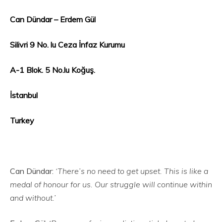
Can Dündar – Erdem Gül
Silivri 9 No. lu Ceza İnfaz Kurumu
A-1 Blok. 5 No.lu Koğuş.
İstanbul
Turkey
Can Dündar:
‘There’s no need to get upset. This is like a
medal of honour for us. Our struggle will continue within
and without.’