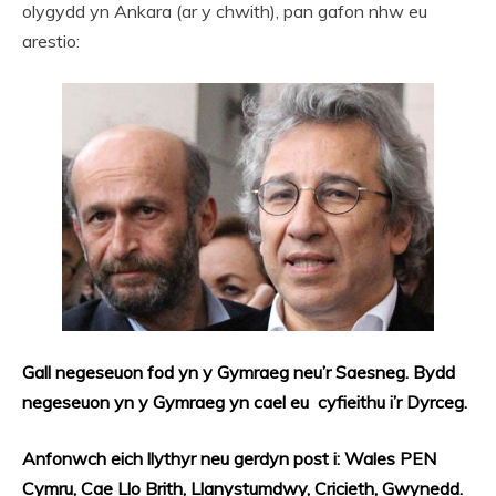
olygydd yn Ankara (ar y chwith), pan gafon nhw eu
arestio:
Gall negeseuon fod yn y Gymraeg neu’r Saesneg. Bydd
negeseuon yn y Gymraeg yn cael eu cyfieithu i’r Dyrceg.
Anfonwch eich llythyr neu gerdyn post i: Wales PEN
Cymru, Cae Llo Brith, Llanystumdwy, Cricieth, Gwynedd.