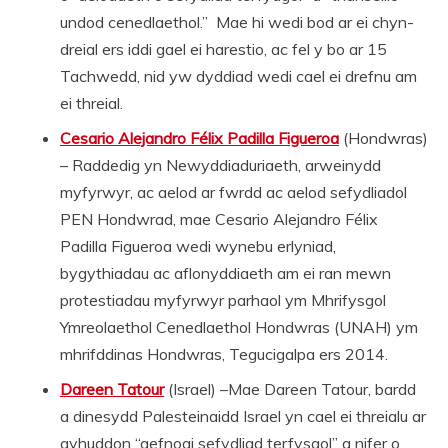
undod cenedlaethol.” Mae hi wedi bod ar ei chyn-
dreial ers iddi gael ei harestio, ac fel y bo ar 15
Tachwedd, nid yw dyddiad wedi cael ei drefnu am
ei threial.
Cesario Alejandro Félix Padilla Figueroa
(Hondwras)
– Raddedig yn Newyddiaduriaeth, arweinydd
myfyrwyr, ac aelod ar fwrdd ac aelod sefydliadol
PEN Hondwrad, mae Cesario Alejandro Félix
Padilla Figueroa wedi wynebu erlyniad,
bygythiadau ac aflonyddiaeth am ei ran mewn
protestiadau myfyrwyr parhaol ym Mhrifysgol
Ymreolaethol Cenedlaethol Hondwras (UNAH) ym
mhrifddinas Hondwras, Tegucigalpa ers 2014.
Dareen Tatour
(Israel) –Mae Dareen Tatour, bardd
a dinesydd Palesteinaidd Israel yn cael ei threialu ar
gyhuddon “gefnogi sefydliad terfysgol” a nifer o