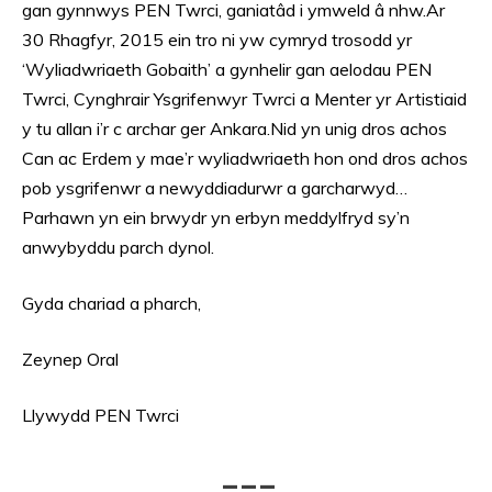
gan gynnwys PEN Twrci, ganiatâd i ymweld â nhw.Ar
30 Rhagfyr, 2015 ein tro ni yw cymryd trosodd yr
‘Wyliadwriaeth Gobaith’ a gynhelir gan aelodau PEN
Twrci, Cynghrair Ysgrifenwyr Twrci a Menter yr Artistiaid
y tu allan i’r c archar ger Ankara.Nid yn unig dros achos
Can ac Erdem y mae’r wyliadwriaeth hon ond dros achos
pob ysgrifenwr a newyddiadurwr a garcharwyd…
Parhawn yn ein brwydr yn erbyn meddylfryd sy’n
anwybyddu parch dynol.
Gyda chariad a pharch,
Zeynep Oral
Llywydd PEN Twrci
___