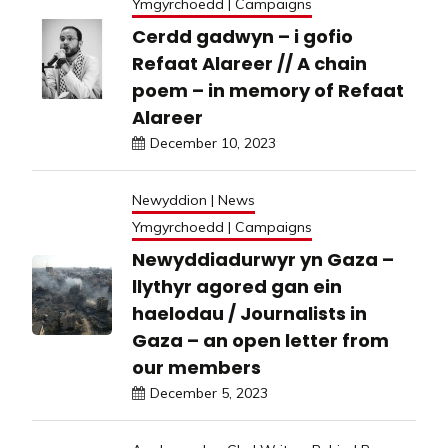
Ymgyrchoedd | Campaigns
Cerdd gadwyn – i gofio
Refaat Alareer // A chain
poem – in memory of Refaat
Alareer
December 10, 2023
Newyddion | News
Ymgyrchoedd | Campaigns
Newyddiadurwyr yn Gaza –
llythyr agored gan ein
haelodau / Journalists in
Gaza – an open letter from
our members
December 5, 2023