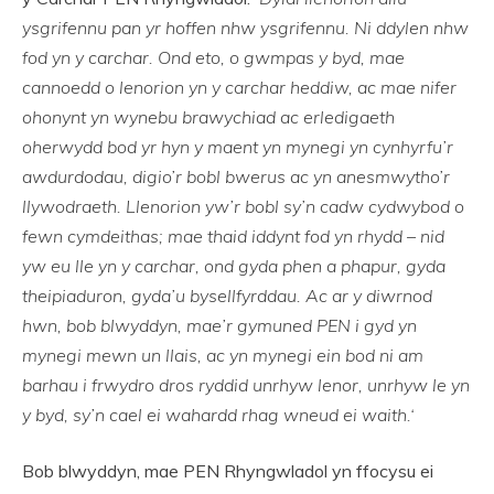
ysgrifennu pan yr hoffen nhw ysgrifennu. Ni ddylen nhw
fod yn y carchar. Ond eto, o gwmpas y byd, mae
cannoedd o lenorion yn y carchar heddiw, ac mae nifer
ohonynt yn wynebu brawychiad ac erledigaeth
oherwydd bod yr hyn y maent yn mynegi yn cynhyrfu’r
awdurdodau, digio’r bobl bwerus ac yn anesmwytho’r
llywodraeth. Llenorion yw’r bobl sy’n cadw cydwybod o
fewn cymdeithas; mae thaid iddynt fod yn rhydd – nid
yw eu lle yn y carchar, ond gyda phen a phapur, gyda
theipiaduron, gyda’u bysellfyrddau. Ac ar y diwrnod
hwn, bob blwyddyn, mae’r gymuned PEN i gyd yn
mynegi mewn un llais, ac yn mynegi ein bod ni am
barhau i frwydro dros ryddid unrhyw lenor, unrhyw le yn
y byd, sy’n cael ei wahardd rhag wneud ei waith.‘
Bob blwyddyn, mae PEN Rhyngwladol yn ffocysu ei