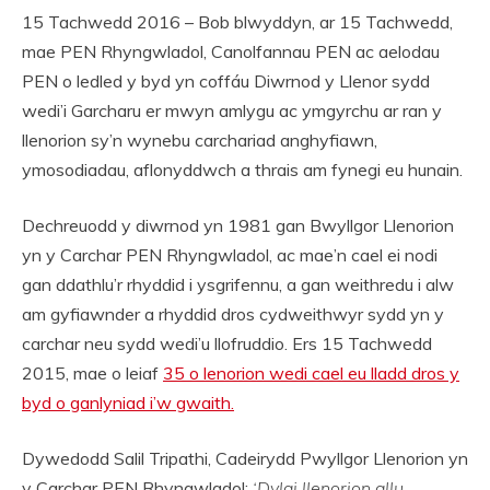
15 Tachwedd 2016 – Bob blwyddyn, ar 15 Tachwedd,
mae PEN Rhyngwladol, Canolfannau PEN ac aelodau
PEN o ledled y byd yn coffáu Diwrnod y Llenor sydd
wedi’i Garcharu er mwyn amlygu ac ymgyrchu ar ran y
llenorion sy’n wynebu carchariad anghyfiawn,
ymosodiadau, aflonyddwch a thrais am fynegi eu hunain.
Dechreuodd y diwrnod yn 1981 gan Bwyllgor Llenorion
yn y Carchar PEN Rhyngwladol, ac mae’n cael ei nodi
gan ddathlu’r rhyddid i ysgrifennu, a gan weithredu i alw
am gyfiawnder a rhyddid dros cydweithwyr sydd yn y
carchar neu sydd wedi’u llofruddio. Ers 15 Tachwedd
2015, mae o leiaf
35 o lenorion wedi cael eu lladd dros y
byd o ganlyniad i’w gwaith.
Dywedodd Salil Tripathi, Cadeirydd Pwyllgor Llenorion yn
y Carchar PEN Rhyngwladol:
‘Dylai llenorion allu