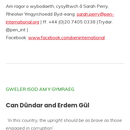
Am ragor o wybodaeth, cysylltwch â Sarah Perry,
Rheolwr Ymgyrchoedd Byd-eang:
sarah.perry@pen-
international.org
| ff. +44 (0)20 7405 0338 |Trydar:
@pen_int |
Facebook:
www.facebook.com/peninternational
GWELER ISOD AM Y GYMRAEG
Can Dündar and Erdem Gül
‘In this country, the upright should be as brave as those
engaged in corruption’