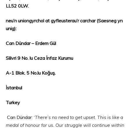
LL52 0LW.
neu’n uniongyrchol at gyfleusterau’r carchar (Saesneg yn
unig):
Can Dündar – Erdem Gül
Silivri 9 No. lu Ceza İnfaz Kurumu
A-1 Blok. 5 No.lu Koğuş.
İstanbul
Turkey
Can Dündar:
‘There’s no need to get upset. This is like a
medal of honour for us. Our struggle will continue within