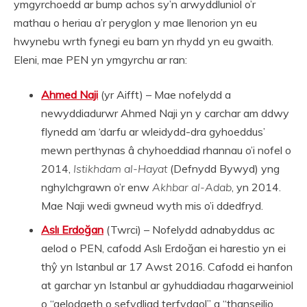
ymgyrchoedd ar bump achos sy’n arwyddluniol o’r
mathau o heriau a’r peryglon y mae llenorion yn eu
hwynebu wrth fynegi eu barn yn rhydd yn eu gwaith.
Eleni, mae PEN yn ymgyrchu ar ran:
Ahmed Naji
(yr Aifft) – Mae nofelydd a
newyddiadurwr Ahmed Naji yn y carchar am ddwy
flynedd am ‘darfu ar wleidydd-dra gyhoeddus’
mewn perthynas â chyhoeddiad rhannau o’i nofel o
2014,
Istikhdam al-Hayat
(Defnydd Bywyd) yng
nghylchgrawn o’r enw
Akhbar al-Adab
, yn 2014.
Mae Naji wedi gwneud wyth mis o’i ddedfryd.
Aslı Erdoğan
(Twrci) – Nofelydd adnabyddus ac
aelod o PEN, cafodd Aslı Erdoğan ei harestio yn ei
thŷ yn Istanbul ar 17 Awst 2016. Cafodd ei hanfon
at garchar yn Istanbul ar gyhuddiadau rhagarweiniol
o “aelodaeth o sefydliad terfydgol” a “thanseilio