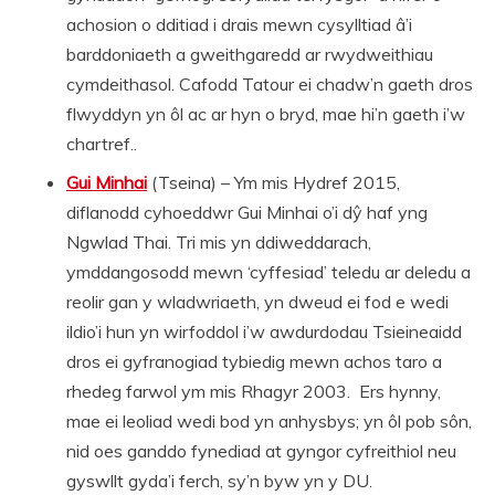
achosion o dditiad i drais mewn cysylltiad â’i
barddoniaeth a gweithgaredd ar rwydweithiau
cymdeithasol. Cafodd Tatour ei chadw’n gaeth dros
flwyddyn yn ôl ac ar hyn o bryd, mae hi’n gaeth i’w
chartref..
Gui Minhai
(Tseina) – Ym mis Hydref 2015,
diflanodd cyhoeddwr Gui Minhai o’i dŷ haf yng
Ngwlad Thai. Tri mis yn ddiweddarach,
ymddangosodd mewn ‘cyffesiad’ teledu ar deledu a
reolir gan y wladwriaeth, yn dweud ei fod e wedi
ildio’i hun yn wirfoddol i’w awdurdodau Tsieineaidd
dros ei gyfranogiad tybiedig mewn achos taro a
rhedeg farwol ym mis Rhagyr 2003. Ers hynny,
mae ei leoliad wedi bod yn anhysbys; yn ôl pob sôn,
nid oes ganddo fynediad at gyngor cyfreithiol neu
gyswllt gyda’i ferch, sy’n byw yn y DU.