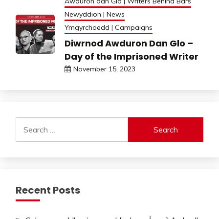
Awduron dan Glo | Writers Behind Bars
Newyddion | News
Ymgyrchoedd | Campaigns
Diwrnod Awduron Dan Glo –
Day of the Imprisoned Writer
November 15, 2023
Search
for:
Recent Posts