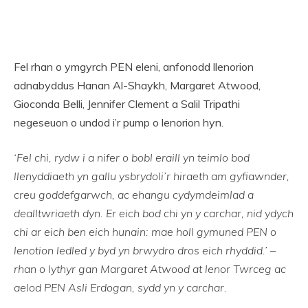
Fel rhan o ymgyrch PEN eleni, anfonodd llenorion
adnabyddus Hanan Al-Shaykh, Margaret Atwood,
Gioconda Belli, Jennifer Clement a Salil Tripathi
negeseuon o undod i’r pump o lenorion hyn.
‘Fel chi, rydw i a nifer o bobl eraill yn teimlo bod
llenyddiaeth yn gallu ysbrydoli’r hiraeth am gyfiawnder,
creu goddefgarwch, ac ehangu cydymdeimlad a
dealltwriaeth dyn. Er eich bod chi yn y carchar, nid ydych
chi ar eich ben eich hunain: mae holl gymuned PEN o
lenotion ledled y byd yn brwydro dros eich rhyddid.’ –
rhan o lythyr gan Margaret Atwood at lenor Twrceg ac
aelod PEN Asli Erdogan, sydd yn y carchar.