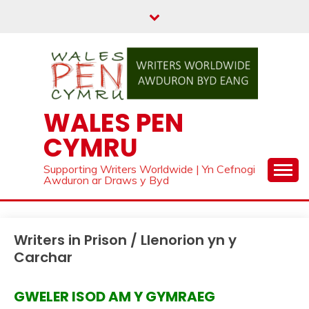
Skip
to
content
WALES PEN
CYMRU
Supporting Writers Worldwide | Yn Cefnogi
Awduron ar Draws y Byd
Writers in Prison / Llenorion yn y
Carchar
GWELER ISOD AM Y GYMRAEG