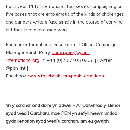
Each year, PEN International focuses its campaigning on
five cases that are emblematic of the kinds of challenges
and dangers writers face simply in the course of carrying
out their free expression work.
For more information please contact Global Campaign
Manager Sarah Perry:
sarah.perry@pen-
international.org
| t. +44 (0)20 7405 0338 |Twitter:
@pen_int |
Facebook:
www.facebook.com/peninternational
Yn y carchar ond ddim yn dawel – Ar Ddiwrnod y Llenor
sydd wedi’i Garcharu, mae PEN yn sefyll mewn undod
gyda llenorion sydd wedi’u carcharu am eu gwaith