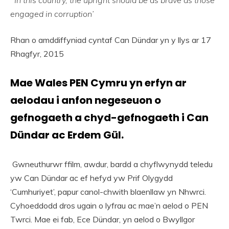
engaged in corruption’
Rhan o amddiffyniad cyntaf Can Dündar yn y llys ar 17
Rhagfyr, 2015
Mae Wales PEN Cymru yn erfyn ar
aelodau i anfon negeseuon o
gefnogaeth a chyd-gefnogaeth i Can
Dündar ac Erdem Gül.
Gwneuthurwr ffilm, awdur, bardd a chyflwynydd teledu
yw Can Dündar ac ef hefyd yw Prif Olygydd
‘Cumhuriyet’, papur canol-chwith blaenllaw yn Nhwrci.
Cyhoeddodd dros ugain o lyfrau ac mae’n aelod o PEN
Twrci. Mae ei fab, Ece Dündar, yn aelod o Bwyllgor