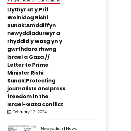
Ymgyrchoedd | Campaigns
Llythyr at y Prif
Weinidog Rishi
Sunak:Amddiffyn
newyddiadurwyr a
rhyddid y wasg yn y
gwrthdaro rhwng
Israel a Gaza //
Letter to Prime
Minister Rishi
Sunak:Protecting
journalists and press
freedom in the
Israel-Gaza conflict
February 12, 2024
Newyddion | News