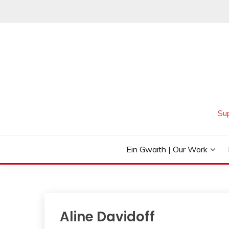
Skip
to
content
Su
Ein Gwaith | Our Work
Aline Davidoff