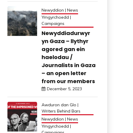
Newyddion | News
Ymgyrchoedd |
Campaigns
Newyddiadurwyr
yn Gaza – llythyr
agored gan ein
haelodau /
Journalists in Gaza
– an open letter
from our members
December 5, 2023
Awduron dan Glo |
Writers Behind Bars
Newyddion | News
Ymgyrchoedd |
Campaigns