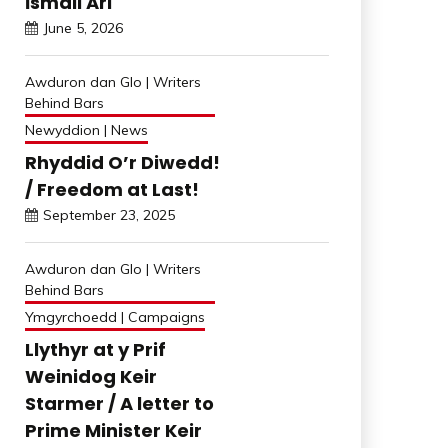
İsmail Arı
June 5, 2026
Awduron dan Glo | Writers
Behind Bars
Newyddion | News
Rhyddid O’r Diwedd!
/ Freedom at Last!
September 23, 2025
Awduron dan Glo | Writers
Behind Bars
Ymgyrchoedd | Campaigns
Llythyr at y Prif
Weinidog Keir
Starmer / A letter to
Prime Minister Keir