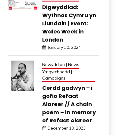
Digwyddiad:
Wythnos Cymru yn
Llundain | Event:
Wales Week in
London
January 30, 2024
Newyddion | News
Ymgyrchoedd |
Campaigns
Cerdd gadwyn – i
gofio Refaat
Alareer // A chain
poem – in memory
of Refaat Alareer
December 10, 2023