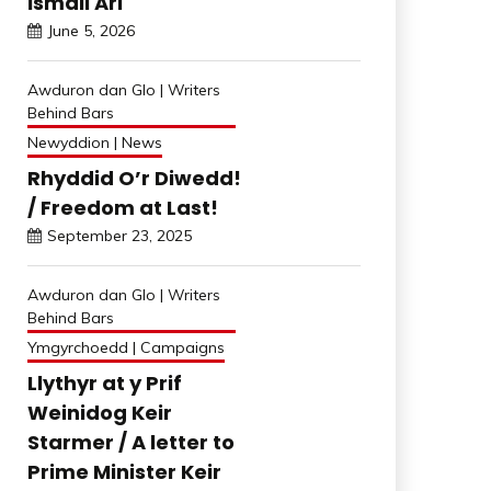
İsmail Arı
June 5, 2026
Awduron dan Glo | Writers
Behind Bars
Newyddion | News
Rhyddid O’r Diwedd!
/ Freedom at Last!
September 23, 2025
Awduron dan Glo | Writers
Behind Bars
Ymgyrchoedd | Campaigns
Llythyr at y Prif
Weinidog Keir
Starmer / A letter to
Prime Minister Keir