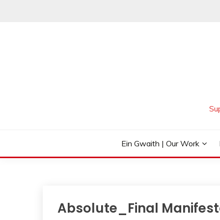
Skip
to
content
Su
Ein Gwaith | Our Work
Absolute_Final Manifest