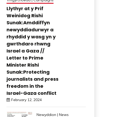
Ymgyrchoedd | Campaigns
Llythyr at y Prif
Weinidog Rishi
Sunak:Amddiffyn
newyddiadurwyr a
rhyddid y wasg yn y
gwrthdaro rhwng
Israel a Gaza //
Letter to Prime
Minister Rishi
Sunak:Protecting
journalists and press
freedom in the
Israel-Gaza conflict
February 12, 2024
Newyddion | News