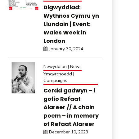
Digwyddiad:
Wythnos Cymru yn
Llundain | Event:
Wales Week in
London
January 30, 2024
Newyddion | News
Ymgyrchoedd |
Campaigns
Cerdd gadwyn – i
gofio Refaat
Alareer // A chain
poem – in memory
of Refaat Alareer
December 10, 2023