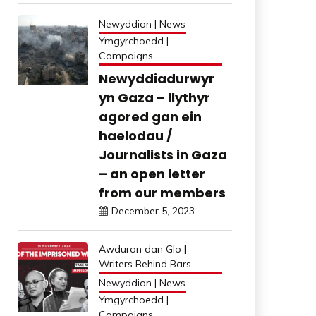
Newyddion | News
Ymgyrchoedd |
Campaigns
Newyddiadurwyr
yn Gaza – llythyr
agored gan ein
haelodau /
Journalists in Gaza
– an open letter
from our members
December 5, 2023
Awduron dan Glo |
Writers Behind Bars
Newyddion | News
Ymgyrchoedd |
Campaigns