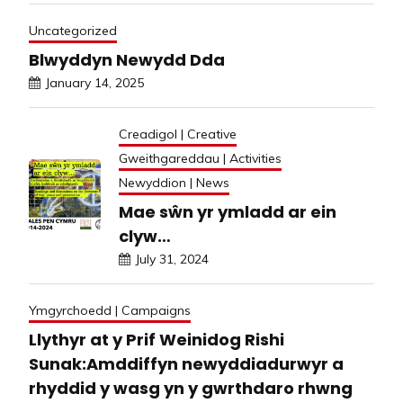
Uncategorized
Blwyddyn Newydd Dda
January 14, 2025
Creadigol | Creative
Gweithgareddau | Activities
Newyddion | News
Mae sŵn yr ymladd ar ein
clyw…
July 31, 2024
Ymgyrchoedd | Campaigns
Llythyr at y Prif Weinidog Rishi
Sunak:Amddiffyn newyddiadurwyr a
rhyddid y wasg yn y gwrthdaro rhwng