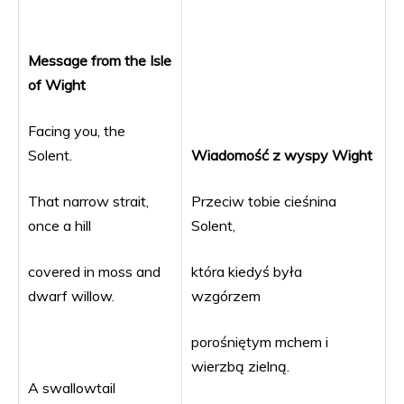
Message from the Isle
of Wight
Facing you, the
Solent.
Wiadomość z wyspy Wight
That narrow strait,
Przeciw tobie cieśnina
once a hill
Solent,
covered in moss and
która kiedyś była
dwarf willow.
wzgórzem
porośniętym mchem i
wierzbą zielną.
A swallowtail