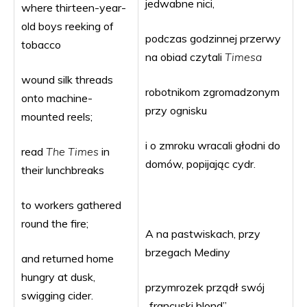
jedwabne nici,
where thirteen-year-
old boys reeking of
podczas godzinnej przerwy
tobacco
na obiad czytali
Timesa
wound silk threads
robotnikom zgromadzonym
onto machine-
przy ognisku
mounted reels;
i o zmroku wracali głodni do
read
The Times
in
domów, popijając cydr.
their lunchbreaks
to workers gathered
round the fire;
A na pastwiskach, przy
brzegach Mediny
and returned home
hungry at dusk,
przymrozek prządł swój
swigging cider.
„francuski blond”,