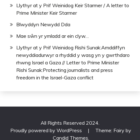
Llythyr at y Prif Weinidog Keir Starmer / A letter to
Prime Minister Keir Starmer
Blwyddyn Newydd Dda
Mae sŵn yr ymladd ar ein clyw…
Llythyr at y Prif Weinidog Rishi Sunak:Amddiffyn
newyddiadurwyr a rhyddid y wasg yn y gwrthdaro
rhwng Israel a Gaza // Letter to Prime Minister
Rishi Sunak:Protecting journalists and press
freedom in the Israel-Gaza conflict
All Rights Reserved 2024.
Proudly powered by WordPress
|
Theme: Fairy by
Candid Themes
.