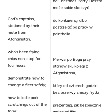
na Christmas Party. Reszta
może sobie skoczyć
God’s captains,
do konkurencji albo
stationed by their
postrzelać po pracy w
mate from
paintballa.
Afghanistan,
who’s been frying
chips non-stop for
Pierwsi po Bogu przy
four hours,
stanowisku kolegi z
Afganistanu,
demonstrate how to
change a filter safely;
który od czterech godzin
bez przerwy smaży frytki,
how to ladle pork
scratchings out of the
prezentują, jak bezpiecznie
fryer.
zmieniać filtr,