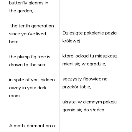
butterfly gleams in
the garden,
the tenth generation
Dziesiąte pokolenie pazia
since you’ve lived
królowej
here;
które, odkąd tu mieszkasz,
the plump fig tree is
mieni się w ogrodzie,
drawn to the sun
soczysty figowiec na
in spite of you, hidden
przekór tobie,
away in your dark
room.
ukrytej w ciemnym pokoju,
garnie się do słońca.
A moth, dormant on a