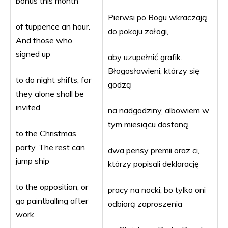
bonus this month
Pierwsi po Bogu wkraczają
of tuppence an hour.
do pokoju załogi,
And those who
signed up
aby uzupełnić grafik.
Błogosławieni, którzy się
to do night shifts, for
godzą
they alone shall be
invited
na nadgodziny, albowiem w
tym miesiącu dostaną
to the Christmas
party. The rest can
dwa pensy premii oraz ci,
jump ship
którzy popisali deklarację
to the opposition, or
pracy na nocki, bo tylko oni
go paintballing after
odbiorą zaproszenia
work.