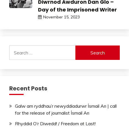
Diwrnod Awduron Dan Glo –
Day of the Imprisoned Writer
November 15, 2023
Search
for:
Recent Posts
Galw am ryddhau’r newyddiadurwr İsmail Arı | call
for the release of journalist İsmail Arı
Rhyddid O’r Diwedd! / Freedom at Last!