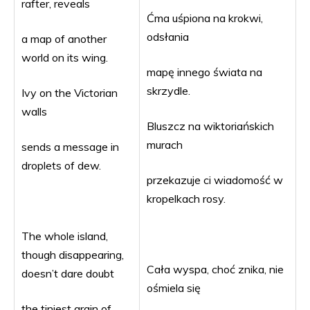
rafter, reveals
Ćma uśpiona na krokwi,
odsłania
a map of another
world on its wing.
mapę innego świata na
skrzydle.
Ivy on the Victorian
walls
Bluszcz na wiktoriańskich
murach
sends a message in
droplets of dew.
przekazuje ci wiadomość w
kropelkach rosy.
The whole island,
though disappearing,
Cała wyspa, choć znika, nie
doesn’t dare doubt
ośmiela się
the tiniest grain of