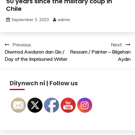
50 years since the military coup in
Chile
September 3, 2023
admin
Post
Previous:
Next:
Diwrnod Awduron dan Glo /
Ressam / Painter – Bilgehan
navigation
Day of the Imprisoned Writer
Aydın
Dilynwch ni | Follow us