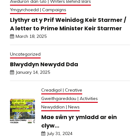
Awduron dan Glo | Writers Behind Bars
Ymgyrchoedd | Campaigns
Llythyr at y Prif Weinidog Keir Starmer /
A letter to Prime Minister Keir Starmer
March 18, 2025
Uncategorized
Blwyddyn Newydd Dda
January 14, 2025
Creadigol | Creative
Gweithgareddau | Activities
Newyddion | News
Mae sŵn yr ymladd ar ein
clyw…
July 31, 2024