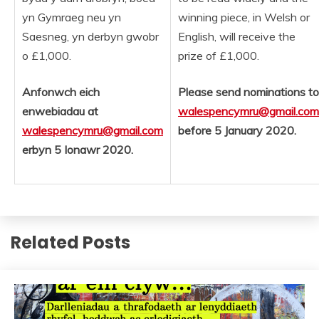
yn Gymraeg neu yn
winning piece, in Welsh or
Saesneg, yn derbyn gwobr
English, will receive the
o £1,000.
prize of £1,000.
Anfonwch eich
Please send nominations to
enwebiadau at
walespencymru@gmail.com
walespencymru@gmail.com
before 5 January 2020.
erbyn 5 Ionawr 2020.
Related Posts