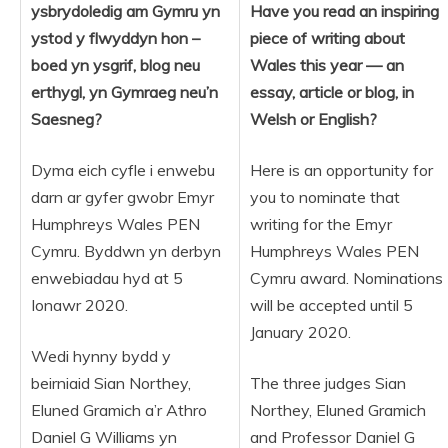
ysbrydoledig am Gymru yn
Have you read an inspiring
ystod y flwyddyn hon –
piece of writing about
boed yn ysgrif, blog neu
Wales this year — an
erthygl, yn Gymraeg neu’n
essay, article or blog, in
Saesneg?
Welsh or English?
Dyma eich cyfle i enwebu
Here is an opportunity for
darn ar gyfer gwobr Emyr
you to nominate that
Humphreys Wales PEN
writing for the Emyr
Cymru. Byddwn yn derbyn
Humphreys Wales PEN
enwebiadau hyd at 5
Cymru award. Nominations
Ionawr 2020.
will be accepted until 5
January 2020.
Wedi hynny bydd y
beirniaid Sian Northey,
The three judges Sian
Eluned Gramich a’r Athro
Northey, Eluned Gramich
Daniel G Williams yn
and Professor Daniel G