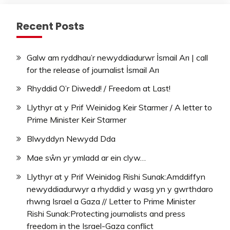
Recent Posts
Galw am ryddhau’r newyddiadurwr İsmail Arı | call
for the release of journalist İsmail Arı
Rhyddid O’r Diwedd! / Freedom at Last!
Llythyr at y Prif Weinidog Keir Starmer / A letter to
Prime Minister Keir Starmer
Blwyddyn Newydd Dda
Mae sŵn yr ymladd ar ein clyw…
Llythyr at y Prif Weinidog Rishi Sunak:Amddiffyn
newyddiadurwyr a rhyddid y wasg yn y gwrthdaro
rhwng Israel a Gaza // Letter to Prime Minister
Rishi Sunak:Protecting journalists and press
freedom in the Israel-Gaza conflict