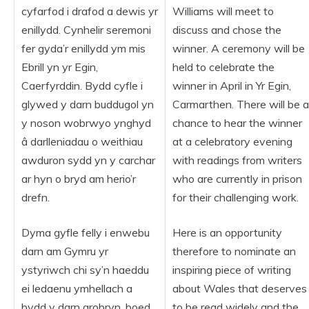
cyfarfod i drafod a dewis yr
Williams will meet to
enillydd. Cynhelir seremoni
discuss and chose the
fer gyda’r enillydd ym mis
winner. A ceremony will be
Ebrill yn yr Egin,
held to celebrate the
Caerfyrddin. Bydd cyfle i
winner in April in Yr Egin,
glywed y darn buddugol yn
Carmarthen. There will be a
y noson wobrwyo ynghyd
chance to hear the winner
â darlleniadau o weithiau
at a celebratory evening
awduron sydd yn y carchar
with readings from writers
ar hyn o bryd am herio’r
who are currently in prison
drefn.
for their challenging work.
Dyma gyfle felly i enwebu
Here is an opportunity
darn am Gymru yr
therefore to nominate an
ystyriwch chi sy’n haeddu
inspiring piece of writing
ei ledaenu ymhellach a
about Wales that deserves
bydd y darn arobryn, boed
to be read widely and the